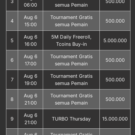
3
500.000
06:00
semua Pemain
Aug 6
Tournament Gratis
4
500.000
15:00
semua Pemain
Aug 6
5M Daily Freeroll,
5
5.000.000
16:00
Tcoins Buy-in
Aug 6
Tournament Gratis
6
500.000
17:00
semua Pemain
Aug 6
Tournament Gratis
7
500.000
19:00
semua Pemain
Aug 6
Tournament Gratis
8
500.000
21:00
semua Pemain
Aug 6
9
TURBO Thursday
15.000.000
21:00
Aug 6
Tournament Gratis