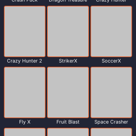
Crazy Hunter 2
StrikerX
SoccerX
Fly X
Fruit Blast
Space Crasher