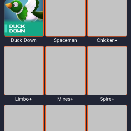
Duck Down
Spaceman
Chicken+
Limbo+
Mines+
Spire+