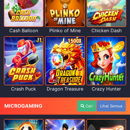
Cash Balloon
Plinko of Mine
Chicken Dash
Crash Puck
Dragon Treasure
Crazy Hunter
MICROGAMING
Cari
Lihat Semua