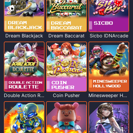
Dream Blackjack
Dream Baccarat
Sicbo IDNArcade
Double Action Roulette
Coin Pusher
Minesweeper Hollywood