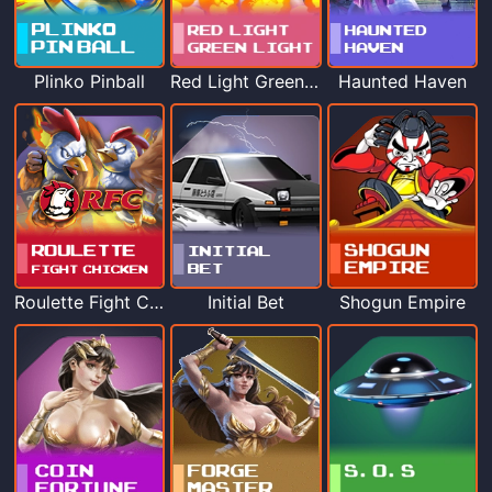
Plinko Pinball
Red Light Green Light
Haunted Haven
Roulette Fight Chicken
Initial Bet
Shogun Empire