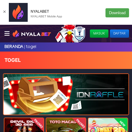
×
NYALABET
Download
NYALABET Mobile App
MASUK
DAFTAR
togel
BERANDA
TOGEL
PROMO
PROMO
NEW