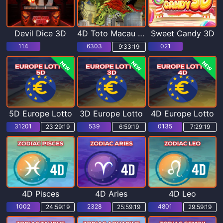
Devil Dice 3D
4D Toto Macau Pools
Sweet Candy 3D
114
6303
021
9:33:18
NEW
NEW
NEW
5D Europe Lotto
3D Europe Lotto
4D Europe Lotto
31201
539
0135
23:29:18
6:59:18
7:29:18
4D Pisces
4D Aries
4D Leo
1002
2328
4801
24:59:18
25:59:18
29:59:18