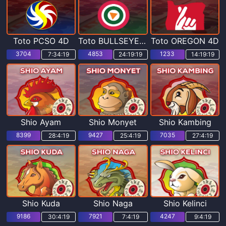
Toto PCSO 4D
Toto BULLSEYE 4D
Toto OREGON 4D
3704
4853
1233
7:34:18
24:19:18
14:19:18
Shio Ayam
Shio Monyet
Shio Kambing
8399
9427
7035
28:4:18
25:4:18
27:4:18
Shio Kuda
Shio Naga
Shio Kelinci
9186
7921
4247
30:4:18
7:4:18
9:4:18