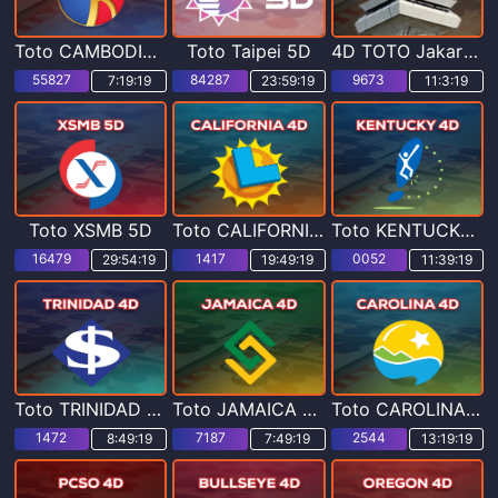
Toto CAMBODIA 5D
Toto Taipei 5D
4D TOTO Jakarta POOLS
55827
84287
9673
7:19:18
23:59:18
11:3:18
Toto XSMB 5D
Toto CALIFORNIA 4D
Toto KENTUCKY 4D
16479
1417
0052
29:54:18
19:49:18
11:39:18
Toto TRINIDAD & TOBAGO 4D
Toto JAMAICA 4D
Toto CAROLINA 4D
1472
7187
2544
8:49:18
7:49:18
13:19:18