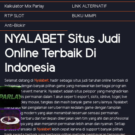
Kalkulator Mix Parlay
LINK ALTERNATIF
RTP SLOT
BUKU MIMPI
Anti-Blokir
NYALABET Situs Judi
Online Terbaik Di
Indonesia
Selamat datang di
Nyalabet
.
hadir sebagai situs judi taruhan online terbaik di
Indonesia dengan banyak pilihan game yang menawarkan berbagai program
promo dan event menarik. Nyalabet adalah situs pelopor yang menghadirkan
banyak jenis permainan dalam 1 akun seperti esport, slots, idnlive, togel, live
casino, mickey mouse, tangkas dan masih banyak game seru lainnya. Nyalabet
menghadirkan pengalaman seru bermain kedalam game dengan tampilan
grafik yang modern yang akan menambah keseruan sensasi permainan.
Teknologi terbaru dan terdepan dikerjakan oleh tim yang ahli dan profesional
di bidangnya yang akan menjamin permainan lebih aman dan nyaman. Setiap
proses transaksi di
Nyalabet
lebih cepat karena di support banyak pilihan
bank swasta terbaik juga berbagai pilihan metode pembayaran terpopuler.